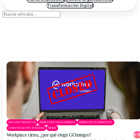
Uruguay
Transformación Digital
USA
Español
English
Português
RECONOCIMIENTOS
EMPLOYEE ENGAGEMENT
EMPLOYEE EXPERIENCE
COMUNICACIÓN INTERNA
RRHH
Workplace cierra, ¿por qué elegir GOintegro?