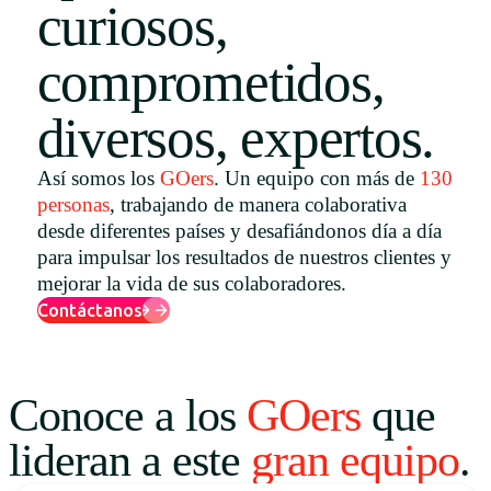
curiosos,
Uruguay
comprometidos,
USA
diversos, expertos.
Español
Así somos los
GOers
. Un equipo con más de
130
personas
, trabajando de manera colaborativa
English
desde diferentes países y desafiándonos día a día
Português
para impulsar los resultados de nuestros clientes y
mejorar la vida de sus colaboradores.
Contáctanos
Conoce a los
GOers
que
lideran a este
gran equipo
.