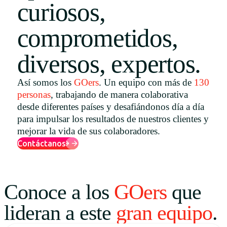
curiosos,
Uruguay
comprometidos,
USA
diversos, expertos.
Español
Así somos los
GOers
. Un equipo con más de
130
personas
, trabajando de manera colaborativa
English
desde diferentes países y desafiándonos día a día
Português
para impulsar los resultados de nuestros clientes y
mejorar la vida de sus colaboradores.
Contáctanos
Conoce a los
GOers
que
lideran a este
gran equipo
.