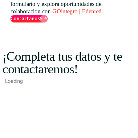
formulario y explora oportunidades de
Uruguay
colaboracion con
GOintegro | Edenred
.
USA
Contactanos
Español
¡Completa tus datos y te
English
contactaremos!
Português