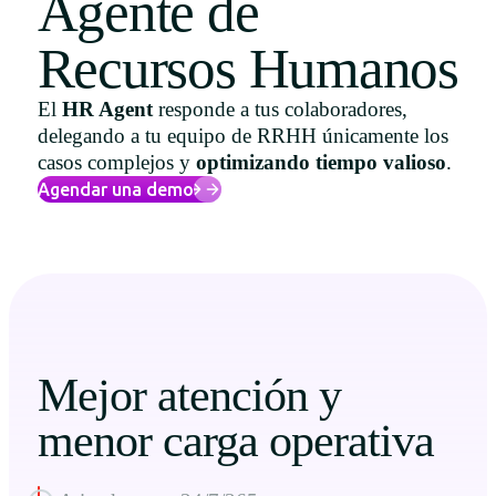
Agente de
Uruguay
Recursos Humanos
USA
El
HR Agent
responde a tus colaboradores,
delegando a tu equipo de RRHH únicamente los
casos complejos y
optimizando tiempo valioso
.
Español
Agendar una demo
English
Português
Mejor atención y
menor carga operativa