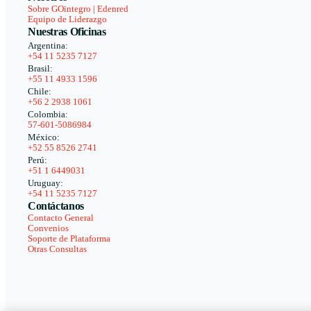
Sobre GOintegro | Edenred
Equipo de Liderazgo
Nuestras Oficinas
Argentina:
+54 11 5235 7127
Brasil:
+55 11 4933 1596
Chile:
+56 2 2938 1061
Colombia:
57-601-5086984
México:
+52 55 8526 2741
Perú:
+51 1 6449031
Uruguay:
+54 11 5235 7127
Contáctanos
Contacto General
Convenios
Soporte de Plataforma
Otras Consultas