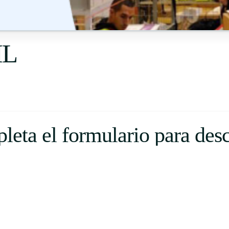
Uruguay
USA
HL
Español
English
Português
eta el formulario para des