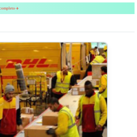
 completo
enred