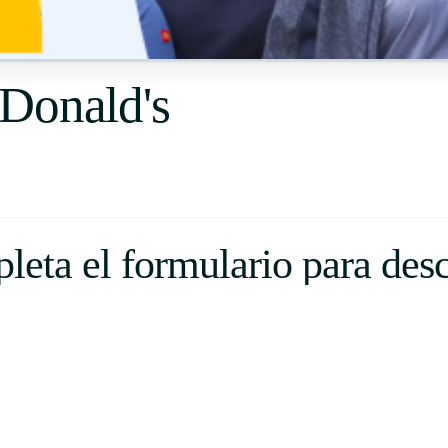
Uruguay
USA
Donald's
Español
English
Português
eta el formulario para des