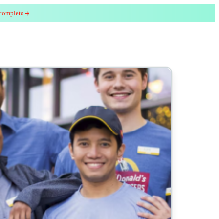
 completo
enred