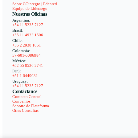
Sobre GOintegro | Edenred
Equipo de Liderazgo
Nuestras Oficinas
Argentina:
+54 11 5235 7127
Brasil:
+55 11 4933 1596
Chile:
+56 2 2938 1061
Colombia:
57-601-5086984
México:
+52 55 8526 2741
Perú:
+51 1 6449031
Uruguay:
+54 11 5235 7127
Contáctanos
Contacto General
Convenios
Soporte de Plataforma
Otras Consultas