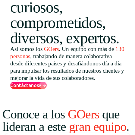
curiosos,
Uruguay
comprometidos,
USA
diversos, expertos.
Español
Así somos los
GOers
. Un equipo con más de
130
personas
, trabajando de manera colaborativa
English
desde diferentes países y desafiándonos día a día
Português
para impulsar los resultados de nuestros clientes y
mejorar la vida de sus colaboradores.
Contáctanos
Conoce a los
GOers
que
lideran a este
gran equipo
.