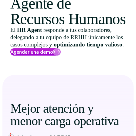
Agente de
Uruguay
Recursos Humanos
USA
El
HR Agent
responde a tus colaboradores,
delegando a tu equipo de RRHH únicamente los
casos complejos y
optimizando tiempo valioso
.
Español
Agendar una demo
English
Português
Mejor atención y
menor carga operativa