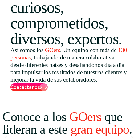
curiosos,
Uruguay
comprometidos,
USA
diversos, expertos.
Español
Así somos los
GOers
. Un equipo con más de
130
personas
, trabajando de manera colaborativa
English
desde diferentes países y desafiándonos día a día
Português
para impulsar los resultados de nuestros clientes y
mejorar la vida de sus colaboradores.
Contáctanos
Conoce a los
GOers
que
lideran a este
gran equipo
.