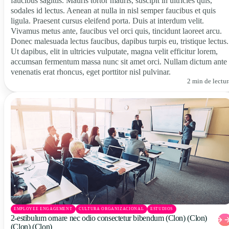
faucibus sagittis. Mauris tortor mauris, suscipit in ultricies quis,
sodales id lectus. Aenean at nulla in nisl semper faucibus et quis
ligula. Praesent cursus eleifend porta. Duis at interdum velit.
Vivamus metus ante, faucibus vel orci quis, tincidunt laoreet arcu.
Donec malesuada lectus faucibus, dapibus turpis eu, tristique lectus.
Ut dapibus, elit in ultricies vulputate, magna velit efficitur lorem,
accumsan fermentum massa nunc sit amet orci. Nullam dictum ante
venenatis erat rhoncus, eget porttitor nisl pulvinar.
2 min de lectur
EMPLOYEE ENGAGEMENT
CULTURA ORGANIZACIONAL
ESTUDIOS
2-estibulum ornare nec odio consectetur bibendum (Clon) (Clon)
(Clon) (Clon)