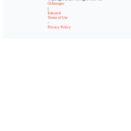
GOintegro
|
Edenred
Terms of Use
-
Privacy Policy