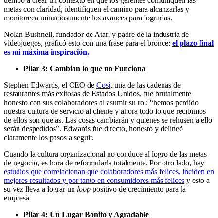
tiempo a crear un contexto en que los gerentes comuniquen las
metas con claridad, identifiquen el camino para alcanzarlas y
monitoreen minuciosamente los avances para lograrlas.
Nolan Bushnell, fundador de Atari y padre de la industria de
videojuegos, graficó esto con una frase para el bronce:
el plazo final
es mi máxima inspiración.
Pilar 3: Cambian lo que no Funciona
Stephen Edwards, el CEO de
Così
, una de las cadenas de
restaurantes más exitosas de Estados Unidos, fue brutalmente
honesto con sus colaboradores al asumir su rol: “hemos perdido
nuestra cultura de servicio al cliente y ahora todo lo que recibimos
de ellos son quejas. Las cosas cambiarán y quienes se rehúsen a ello
serán despedidos”. Edwards fue directo, honesto y delineó
claramente los pasos a seguir.
Cuando la cultura organizacional no conduce al logro de las metas
de negocio, es hora de reformularla totalmente. Por otro lado, hay
estudios que correlacionan que colaboradores más felices, inciden en
mejores resultados y por tanto en consumidores más felices
y esto a
su vez lleva a lograr un
loop
positivo de crecimiento para la
empresa.
Pilar 4: Un Lugar Bonito y Agradable