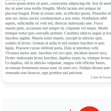
Lorem ipsum dolor sit amet, consectetur adipiscing elit. Sed sit amet
dui sit amet urna mollis fringilla. Morbi lacinia nisi tempus mi
placerat feugiat. Proin ut ornare ante, ut efficitur ipsum. Phasellus id
ante nec metus auctor condimentum a non enim. Vestibulum nibh
sapien, sollicitudin eu velit sed, rhoncus malesuada ante. Fusce
mauris justo, accumsan sed semper id, vulputate vel neque. Morbi
tristique tortor quis convallis pretium. Curabitur ultrices augue at leo
faucibus sagittis. Mauris tortor mauris, suscipit in ultricies quis,
sodales id lectus. Aenean at nulla in nisl semper faucibus et quis
ligula. Praesent cursus eleifend porta. Duis at interdum velit.
Vivamus metus ante, faucibus vel orci quis, tincidunt laoreet arcu.
Donec malesuada lectus faucibus, dapibus turpis eu, tristique lectus.
Ut dapibus, elit in ultricies vulputate, magna velit efficitur lorem,
accumsan fermentum massa nunc sit amet orci. Nullam dictum ante
venenatis erat rhoncus, eget porttitor nisl pulvinar.
2 min de lectur