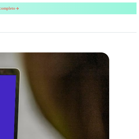
 completo
enred