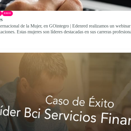
A
RRHH
es
rnacional de la Mujer, en GOintegro | Edenred realizamos un webinar 
aciones. Estas mujeres son líderes destacadas en sus carreras profesiona