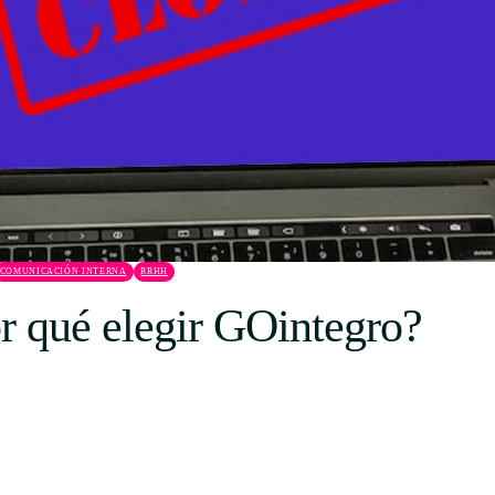
Uruguay
USA
Español
English
Português
COMUNICACIÓN INTERNA
RRHH
r qué elegir GOintegro?