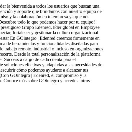
ar la bienvenida a todos los usuarios que buscan una
 atención y soporte que brindamos con nuestro equipo de
miso y la colaboración en tu empresa ya que nos
 Descubre todo lo que podemos hacer por tu equipo!
el prestigioso Grupo Edenred, líder global en Employee
tar, fortalecer y gestionar la cultura organizacional
estar En GOintegro | Edenred creemos firmemente en
ma de herramientas y funcionalidades diseñadas para
e trabajo remoto, industrial o incluso en organizaciones
recerte. Desde la total personalización de la plataforma,
er Success a cargo de cada cuenta para el
e soluciones efectivas y adaptadas a las necesidades de
 descubrir cómo podemos ayudarte a alcanzar tus
! ¡Con GOintegro | Edenred, el compromiso y la
a.
Conoce más sobre GOintegro y accede a otros