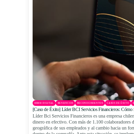
RRHH DIGITAL
BENEFICIOS
RECONOCIMIENTOS
CASOS DE ÉXITO
[Caso de Éxito] Líder BCI Servicios Financieros: Cómo for
Líder Bci Servicios Financieros es una empresa chilena 
dinero en efectivo. Con más de 1.100 colaboradores dis
geográfica de sus empleados y al cambio hacia un for
dentro de la compañía. Ante esta situación, se impleme