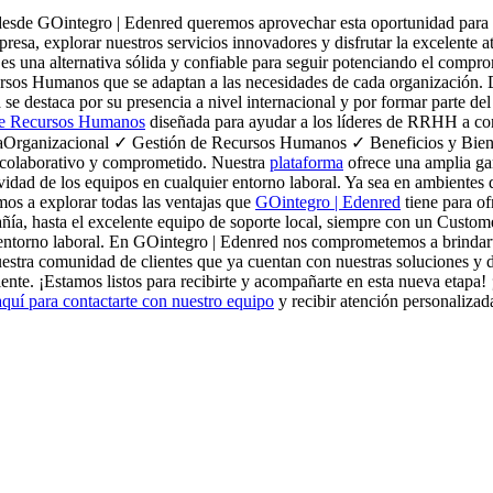
desde GOintegro | Edenred queremos aprovechar esta oportunidad para d
resa, explorar nuestros servicios innovadores y disfrutar la excelente
 una alternativa sólida y confiable para seguir potenciando el compro
cursos Humanos que se adaptan a las necesidades de cada organización.
se destaca por su presencia a nivel internacional y por formar parte d
de Recursos Humanos
diseñada para ayudar a los líderes de RRHH a conec
raOrganizacional ✓ Gestión de Recursos Humanos ✓ Beneficios y Bien
, colaborativo y comprometido. Nuestra
plataforma
ofrece una amplia ga
idad de los equipos en cualquier entorno laboral. Ya sea en ambientes d
mos a explorar todas las ventajas que
GOintegro | Edenred
tiene para of
ñía, hasta el excelente equipo de soporte local, siempre con un Custom
u entorno laboral. En GOintegro | Edenred nos comprometemos a brindart
nuestra comunidad de clientes que ya cuentan con nuestras soluciones y
ente. ¡Estamos listos para recibirte y acompañarte en esta nueva etapa
aquí para contactarte con nuestro equipo
y recibir atención personalizad