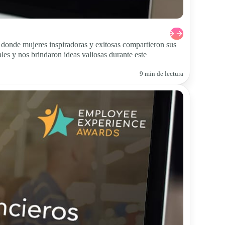
donde mujeres inspiradoras y exitosas compartieron sus
les y nos brindaron ideas valiosas durante este
9 min de lectura