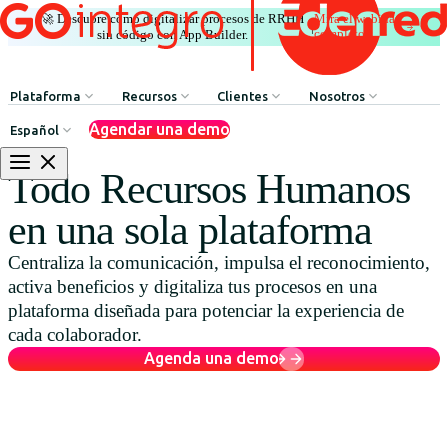
🚀 Descubre cómo digitalizar procesos de RRHH
Mira el webinar
|
completo
sin código con App Builder.
Plataforma
Recursos
Clientes
Nosotros
Agendar una demo
Español
Comunicación Interna
HR Influencers
Testimonios de Clientes
Sobre GOintegro | Ed
Todo Recursos Humanos
Procesos de Recursos Humanos
Employee Experience Awards
Casos de Éxito
Equipo de Liderazgo
en una sola plataforma
Argentina
Reconocimientos & Premios
Casos de Éxito
Centraliza la comunicación, impulsa el reconocimiento,
Brasil
Beneficios & Bienestar
Webinars
activa beneficios y digitaliza tus procesos en una
Chile
Red de Descuentos
Blog
plataforma diseñada para potenciar la experiencia de
cada colaborador.
Colombia
Agente de Recursos Humanos
Descarga de Recursos
Agenda una demo
México
App Builder
Perú