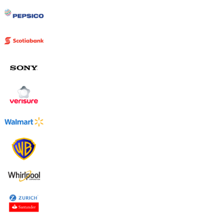
Uruguay
USA
Español
English
Português