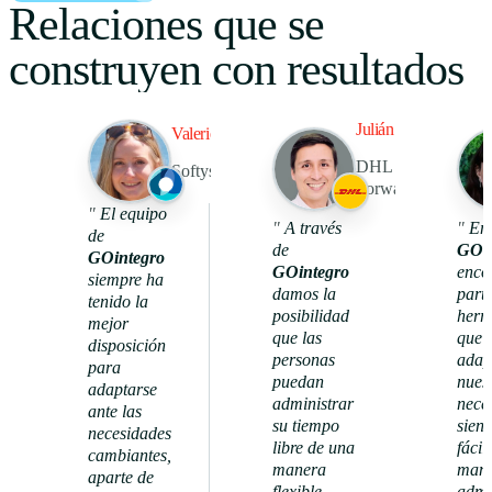
Relaciones que se
construyen con resultados
Julián Pedraza
Valerie Kroneberg
DHL Global
Softys Latam
Forwarding
1096
"
El equipo
92%
"
A través
"
En
de
de
GOin
GOintegro
reconocimientos
GOintegro
enco
nivel de
únicos
siempre ha
actividad
damos la
part
tenido la
posibilidad
herr
mejor
que las
que 
disposición
personas
adap
para
puedan
nues
adaptarse
administrar
nece
ante las
su tiempo
siend
necesidades
libre de una
fácil
cambiantes,
manera
mane
aparte de
flexible,
admi