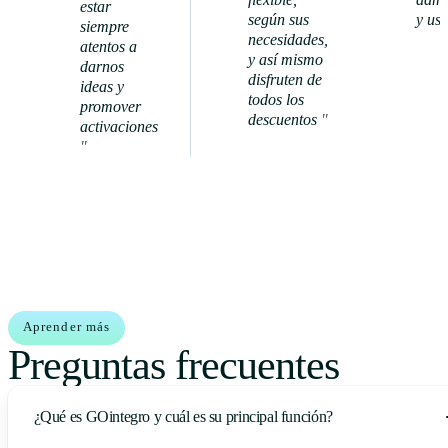
estar
según sus
y usu
siempre
necesidades,
atentos a
y así mismo
darnos
disfruten de
Ver
ideas y
todos los
caso de
promover
descuentos
"
éxito
activaciones
Ver caso
"
de éxito
Aprender más
Preguntas frecuentes
¿Qué es GOintegro y cuál es su principal función?