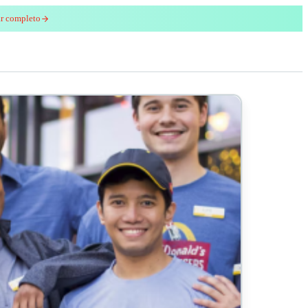
ar completo
enred