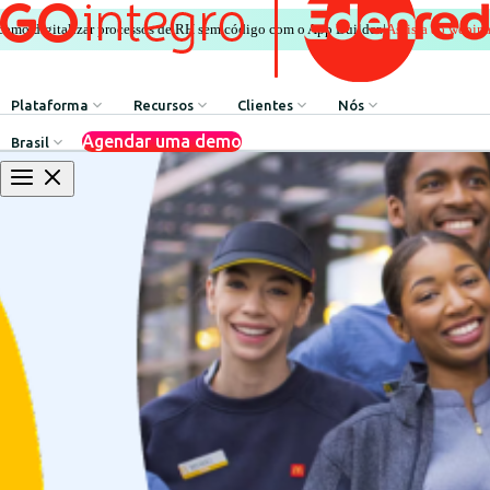
Assista ao webin
como digitalizar processos de RH sem código com o App Builder.
|
Plataforma
Recursos
Clientes
Nós
Agendar uma demo
Brasil
Comunicação Interna
HR Influencers
Depoimentos de Clientes
Sobre GOintegro | Ed
Processos de Recursos Humanos
Employee Experience Awards
Casos de Sucesso
Equipe de Liderança
Argentina
Reconhecimentos & Prêmios
Casos de Sucesso
Brasil
Benefícios & Bem-estar
Webinars
Chile
Rede de Descontos
Blog
Colombia
Agente de Recursos Humanos
Baixar Recursos
México
App Builder
Perú