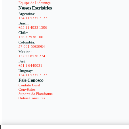
Equipe de Liderança
Nossos Escritórios
Argentina:
+54 11 5235 7127
Brasil:
+55 11 4933 1596
Chile:
+56 2 2938 1061
Colombia:
57-601-5086984
México:
+52 55 8526 2741
Perú:
+51 1 6449031
Uruguay:
+54 11 5235 7127
Fale Conosco
Contato Geral
Convênios
Suporte da Plataforma
Outras Consultas