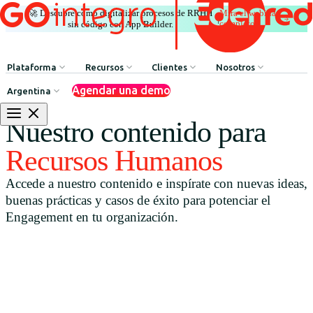
🚀 Descubre cómo digitalizar procesos de RRHH
Mira el webinar
|
completo
sin código con App Builder.
Plataforma
Recursos
Clientes
Nosotros
Agendar una demo
Argentina
Comunicación Interna
HR Influencers
Testimonios de Clientes
Sobre GOintegro | Ed
Nuestro contenido para
Procesos de Recursos Humanos
Employee Experience Awards
Casos de Éxito
Equipo de Liderazgo
Recursos Humanos
Argentina
Reconocimientos & Premios
Casos de Éxito
Accede a nuestro contenido e inspírate con nuevas ideas,
Brasil
Beneficios & Bienestar
Webinars
buenas prácticas y casos de éxito para potenciar el
Chile
Red de Descuentos
Blog
Engagement en tu organización.
Colombia
Agente de Recursos Humanos
Descarga de Recursos
México
App Builder
Perú