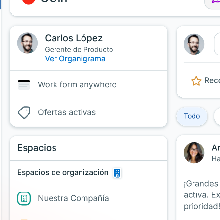
Uruguay
USA
Español
English
Português