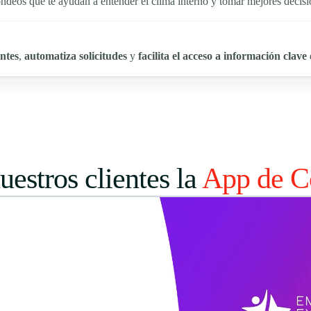
ndeos que te ayudan a entender el clima interno y tomar mejores decisi
ntes
,
automatiza solicitudes
y
facilita el acceso a información clave
estros clientes la
App de C