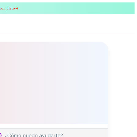
 completo
enred