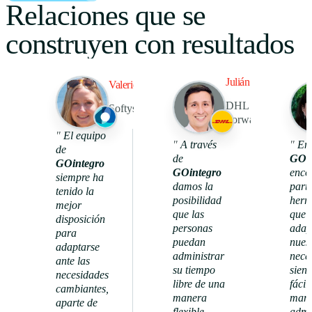
Relaciones que se
construyen con resultados
Julián Pedraza
Valerie Kroneberg
DHL Global
Softys Latam
Forwarding
1096
"
El equipo
92%
"
A través
"
En
de
de
GOin
GOintegro
reconocimientos
GOintegro
enco
nivel de
únicos
siempre ha
actividad
damos la
part
tenido la
posibilidad
herr
mejor
que las
que 
disposición
personas
adap
para
puedan
nues
adaptarse
administrar
nece
ante las
su tiempo
siend
necesidades
libre de una
fácil
cambiantes,
manera
mane
aparte de
flexible,
admi