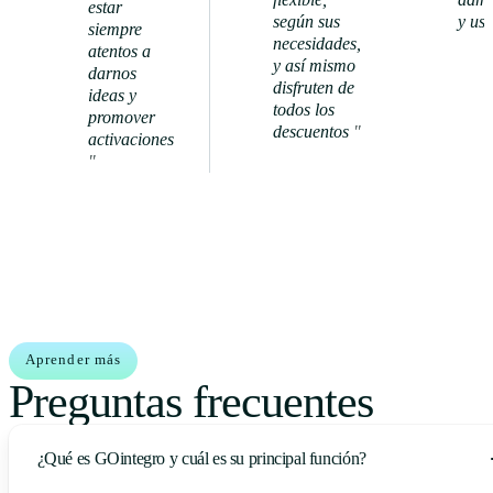
estar
según sus
y usu
siempre
necesidades,
atentos a
y así mismo
darnos
disfruten de
Ver
ideas y
todos los
caso de
promover
descuentos
"
éxito
activaciones
Ver caso
"
de éxito
Aprender más
Preguntas frecuentes
¿Qué es GOintegro y cuál es su principal función?