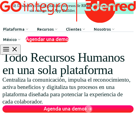
🚀 Descubre cómo digitalizar procesos de RRHH
Mira el webinar
|
completo
sin código con App Builder.
Plataforma
Recursos
Clientes
Nosotros
Agendar una demo
México
Comunicación Interna
HR Influencers
Testimonios de Clientes
Sobre GOintegro | Ed
Todo Recursos Humanos
Procesos de Recursos Humanos
Employee Experience Awards
Casos de Éxito
Equipo de Liderazgo
en una sola plataforma
Argentina
Reconocimientos & Premios
Casos de Éxito
Centraliza la comunicación, impulsa el reconocimiento,
Brasil
Beneficios & Bienestar
Webinars
activa beneficios y digitaliza tus procesos en una
Chile
Red de Descuentos
Blog
plataforma diseñada para potenciar la experiencia de
cada colaborador.
Colombia
Agente de Recursos Humanos
Descarga de Recursos
Agenda una demo
México
App Builder
Perú