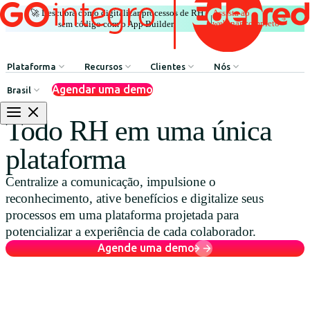
🚀 Descubra como digitalizar processos de RH
Assista ao
|
webinar completo
sem código com o App Builder.
Plataforma
Recursos
Clientes
Nós
Agendar uma demo
Brasil
Comunicação Interna
HR Influencers
Depoimentos de Clientes
Sobre GOintegro | Ed
Todo RH em uma única
Processos de Recursos Humanos
Employee Experience Awards
Casos de Sucesso
Equipe de Liderança
plataforma
Argentina
Reconhecimentos & Prêmios
Casos de Sucesso
Centralize a comunicação, impulsione o
Brasil
Benefícios & Bem-estar
Webinars
reconhecimento, ative benefícios e digitalize seus
Chile
Rede de Descontos
Blog
processos em uma plataforma projetada para
potencializar a experiência de cada colaborador.
Colombia
Agente de Recursos Humanos
Baixar Recursos
Agende uma demo
México
App Builder
Perú