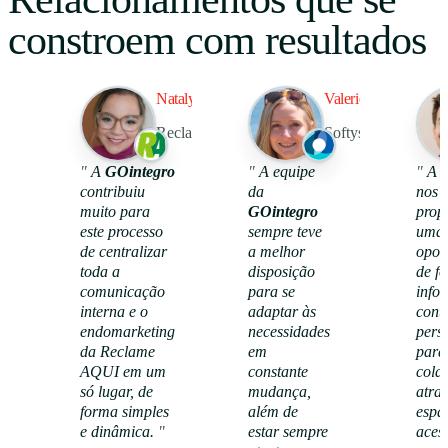
constroem com resultados
Nataly Mendes
Valerie Kroneberg
Reclame Aqui
Softys Latam
99.5%
109
"
A
GOintegro
"
A equipe
"
A p
contribuiu
da
nos
muito para
GOintegro
prop
taxa de retenção
reconhecime
únicos
este processo
sempre teve
uma
de centralizar
a melhor
opor
toda a
disposição
de f
comunicação
para se
info
interna e o
adaptar às
cont
endomarketing
necessidades
pers
da Reclame
em
para
AQUI em um
constante
cola
só lugar, de
mudança,
atra
forma simples
além de
espaç
Ver caso de
e dinâmica.
"
sucesso
estar sempre
aces