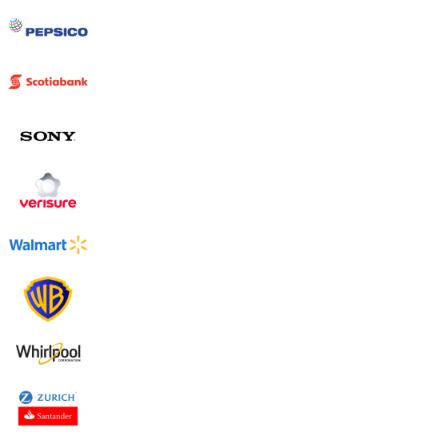
Uruguay
USA
Español
English
Português