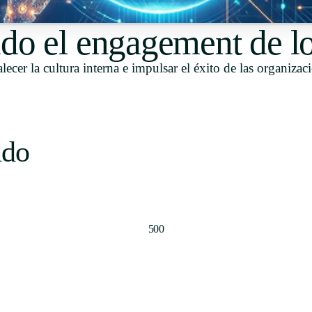
Uruguay
do el engagement de lo
USA
alecer la cultura interna e impulsar el éxito de las organizac
Español
English
ndo
Português
500