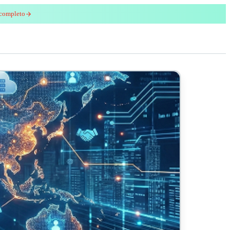
 completo
enred