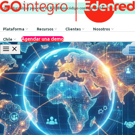
Mira el webinar
e cómo digitalizar procesos de RRHH sin código con App Builder.
|
Plataforma
Recursos
Clientes
Nosotros
Agendar una demo
Chile
Comunicación Interna
HR Influencers
Testimonios de Clientes
Sobre GOintegro | Ed
Procesos de Recursos Humanos
Employee Experience Awards
Casos de Éxito
Equipo de Liderazgo
Argentina
Reconocimientos & Premios
Casos de Éxito
Brasil
Beneficios & Bienestar
Webinars
Chile
Red de Descuentos
Blog
Colombia
Agente de Recursos Humanos
Descarga de Recursos
México
App Builder
Perú