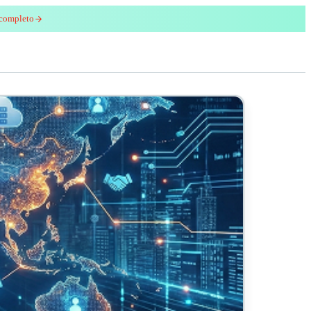
 completo
enred