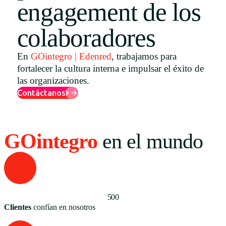
engagement de los
Uruguay
colaboradores
USA
En
GOintegro | Edenred
, trabajamos para
fortalecer la cultura interna e impulsar el éxito de
Español
las organizaciones.
Contáctanos
English
Português
GOintegro
en el mundo
500
Clientes
confían en nosotros