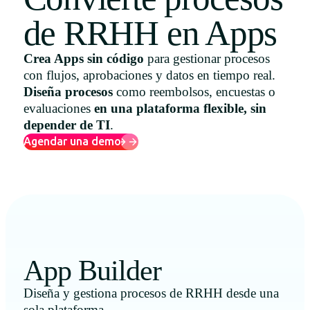
Uruguay
de RRHH en Apps
USA
Crea Apps sin código
para gestionar procesos
con flujos, aprobaciones y datos en tiempo real.
Diseña procesos
como reembolsos, encuestas o
Español
evaluaciones
en una plataforma flexible, sin
depender de TI
.
English
Agendar una demo
Português
App Builder
Diseña y gestiona procesos de RRHH desde una
sola plataforma