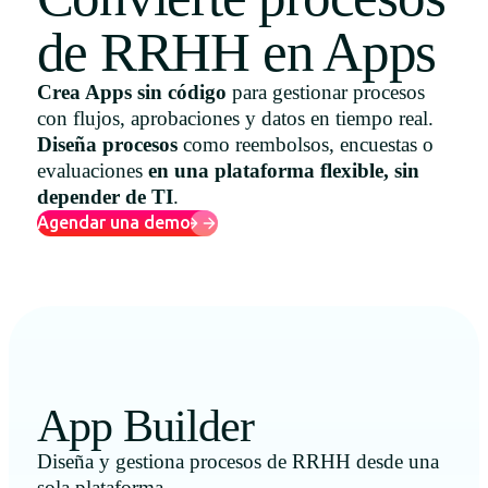
Uruguay
de RRHH en Apps
USA
Crea Apps sin código
para gestionar procesos
con flujos, aprobaciones y datos en tiempo real.
Diseña procesos
como reembolsos, encuestas o
Español
evaluaciones
en una plataforma flexible, sin
depender de TI
.
English
Agendar una demo
Português
App Builder
Diseña y gestiona procesos de RRHH desde una
sola plataforma