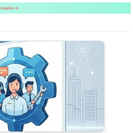
 completo
enred