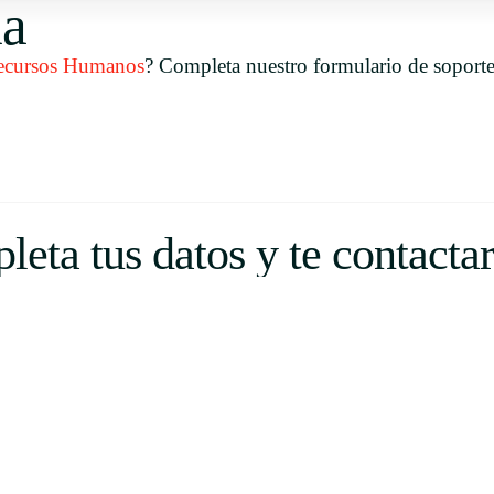
ma
Uruguay
USA
ecursos Humanos
? Completa nuestro formulario de soporte
Español
English
leta tus datos y te contacta
Português