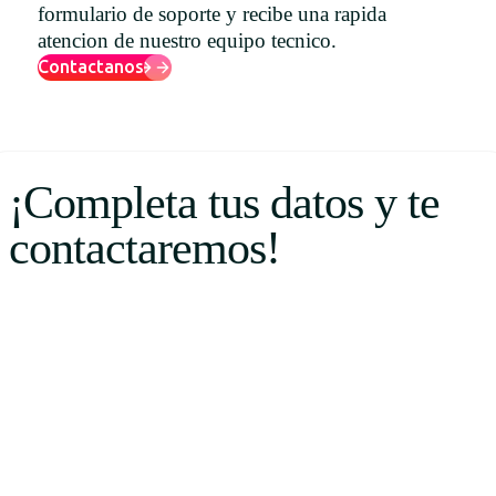
formulario de soporte y recibe una rapida
Uruguay
atencion de nuestro equipo tecnico.
USA
Contactanos
Español
¡Completa tus datos y te
English
contactaremos!
Português