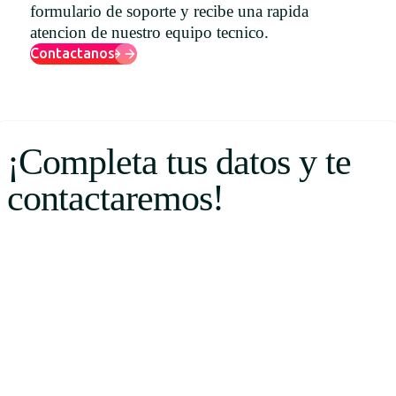
formulario de soporte y recibe una rapida
Uruguay
atencion de nuestro equipo tecnico.
USA
Contactanos
Español
¡Completa tus datos y te
English
contactaremos!
Português