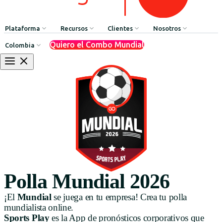
Plataforma
Recursos
Clientes
Nosotros
Quiero el Combo Mundial
Colombia
Comunicación Interna
HR Influencers
Testimonios de Clientes
Sobre GOintegro | Ed
Procesos de Recursos Humanos
Employee Experience Awards
Casos de Éxito
Equipo de Liderazgo
Argentina
Reconocimientos & Premios
Casos de Éxito
Brasil
Beneficios & Bienestar
Webinars
Chile
Red de Descuentos
Blog
Colombia
Agente de Recursos Humanos
Descarga de Recursos
México
App Builder
Polla Mundial 2026
Perú
¡El
Mundial
se juega en tu empresa! Crea tu polla
mundialista online.
Uruguay
Sports Play
es la App de pronósticos corporativos que