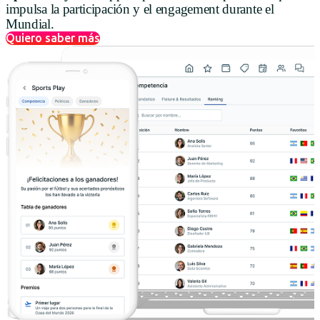
impulsa la participación y el engagement durante el
USA
Mundial.
Quiero saber más
Español
English
Português