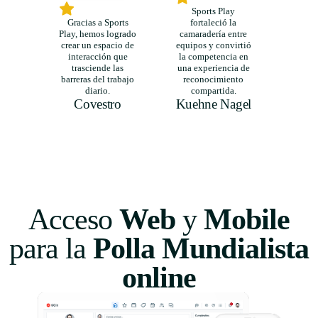
Sports Play
Gracias a Sports
fortaleció la
Play, hemos logrado
camaradería entre
Cada t
crear un espacio de
equipos y convirtió
oport
interacción que
la competencia en
conect
trasciende las
una experiencia de
sa
barreras del trabajo
reconocimiento
fortal
diario.
compartida.
entre
Covestro
Kuehne Nagel
L
Acceso
Web
y
Mobile
para la
Polla Mundialista
online