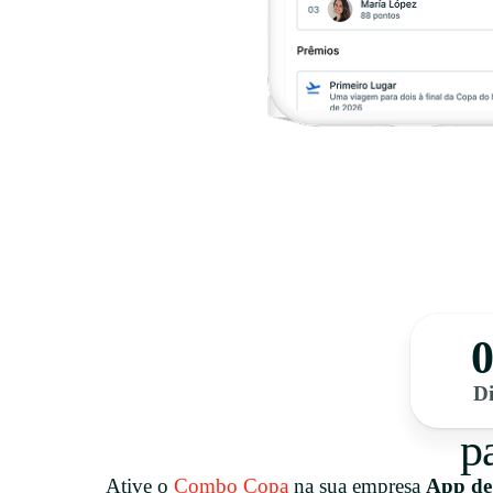
0
Di
p
Ative o
Combo Copa
na sua empresa
App de