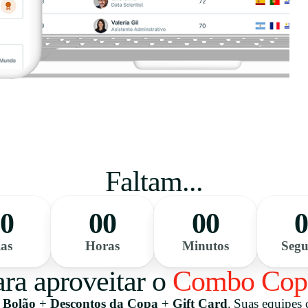
Faltam...
0
00
00
as
Horas
Minutos
Seg
ara aproveitar o
Combo Cop
 Bolão
+
Descontos da Copa
+
Gift Card
.
Suas equipes