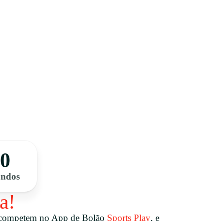
00
undos
a!
 competem no App de Bolão
Sports Play
, e