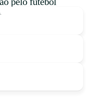
xão pelo futebol
.