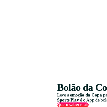
Bolão da Co
Leve a
emoção da Copa
pa
Sports Play
é o App de bolã
Quero saber mais