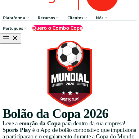
Plataforma
Recursos
Clientes
Nós
Quero o Combo Copa
Português
Comunicação Interna
HR Influencers
Depoimentos de Clientes
Sobre GOintegro | Ed
Processos de Recursos Humanos
Employee Experience Awards
Casos de Sucesso
Equipe de Liderança
Argentina
Reconhecimentos & Prêmios
Casos de Sucesso
Brasil
Benefícios & Bem-estar
Webinars
Chile
Rede de Descontos
Blog
Colombia
Agente de Recursos Humanos
Baixar Recursos
México
App Builder
Bolão da Copa 2026
Perú
Leve a
emoção da Copa
para dentro da sua empresa!
Sports Play
é o App de bolão corporativo que impulsiona
Uruguay
a participação e o engajamento durante a Copa do Mundo.