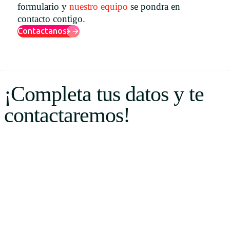
formulario y
nuestro equipo
se pondra en
Uruguay
contacto contigo.
USA
Contactanos
Español
¡Completa tus datos y te
English
contactaremos!
Português