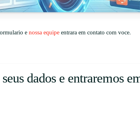
Uruguay
USA
formulario e
nossa equipe
entrara em contato com voce.
Español
English
Português
 seus dados e entraremos em