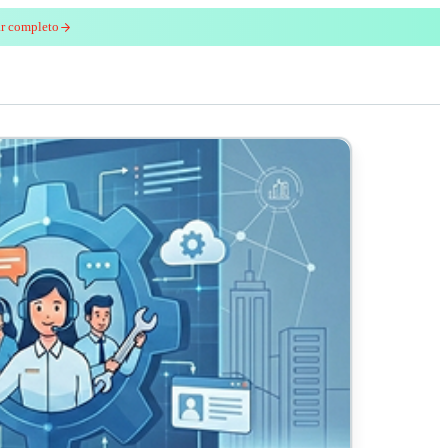
ar completo
enred