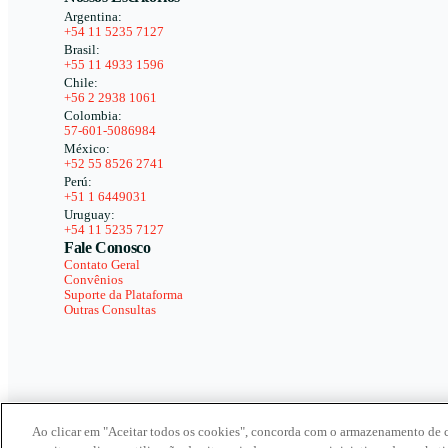
Argentina:
+54 11 5235 7127
Brasil:
+55 11 4933 1596
Chile:
+56 2 2938 1061
Colombia:
57-601-5086984
México:
+52 55 8526 2741
Perú:
+51 1 6449031
Uruguay:
+54 11 5235 7127
Fale Conosco
Contato Geral
Convênios
Suporte da Plataforma
Outras Consultas
Ao clicar em "Aceitar todos os cookies", concorda com o armazenamento de 