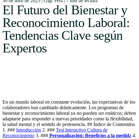
30 de abril de 2025
|
Gigi Vera
|
7 min de lectura
Uruguay
El Futuro del Bienestar y
USA
Reconocimiento Laboral:
Tendencias Clave según
Expertos
Español
English
Português
En un mundo laboral en constante evolución, las expectativas de los
colaboradores han cambiado drásticamente. Los programas de
bienestar y reconocimiento laboral ya no pueden ser estáticos; deben
adaptarse para responder a nuevas prioridades como la flexibilidad,
la salud mental y el sentido de pertenencia. ## Índice de Contenidos
1. ###
Introducción
2. ###
Test Interactivo Cultura de
Reconocimiento
3. ###
Personalización: Beneficios a la medid
a
4.