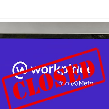
Uruguay
USA
Español
English
Português