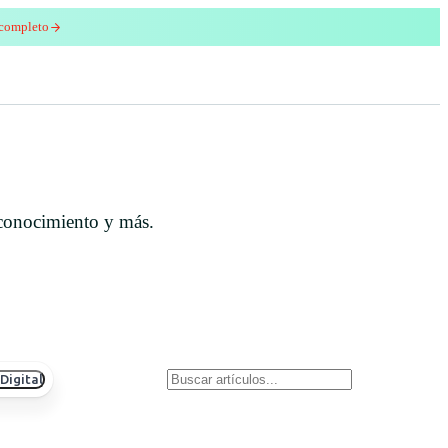
 completo
enred
econocimiento y más.
Digital