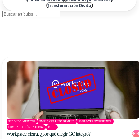
Uruguay
Transformación Digital
USA
Español
English
Português
RECONOCIMIENTOS
EMPLOYEE ENGAGEMENT
EMPLOYEE EXPERIENCE
COMUNICACIÓN INTERNA
RRHH
Workplace cierra, ¿por qué elegir GOintegro?