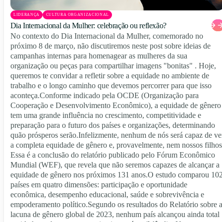
LIDERANÇA
CULTURA ORGANIZACIONAL
Dia Internacional da Mulher: celebração ou reflexão?
No contexto do Dia Internacional da Mulher, comemorado no
próximo 8 de março, não discutiremos neste post sobre ideias de
campanhas internas para homenagear as mulheres da sua
organização ou peças para compartilhar imagens "bonitas" . Hoje,
queremos te convidar a refletir sobre a equidade no ambiente de
trabalho e o longo caminho que devemos percorrer para que isso
aconteça.Conforme indicado pela OCDE (Organização para
Cooperação e Desenvolvimento Econômico), a equidade de gênero
tem uma grande influência no crescimento, competitividade e
preparação para o futuro dos países e organizações, determinando
quão prósperos serão.Infelizmente, nenhum de nós será capaz de ve
a completa equidade de gênero e, provavelmente, nem nossos filhos
Essa é a conclusão do relatório publicado pelo Fórum Econômico
Mundial (WEF), que revela que não seremos capazes de alcançar a
equidade de gênero nos próximos 131 anos.O estudo comparou 10
países em quatro dimensões: participação e oportunidade
econômica, desempenho educacional, saúde e sobrevivência e
empoderamento político.Segundo os resultados do Relatório sobre 
lacuna de gênero global de 2023, nenhum país alcançou ainda total