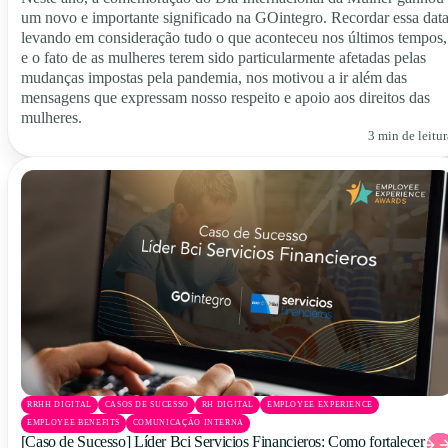
um novo e importante significado na GOintegro. Recordar essa data
levando em consideração tudo o que aconteceu nos últimos tempos,
e o fato de as mulheres terem sido particularmente afetadas pelas
mudanças impostas pela pandemia, nos motivou a ir além das
mensagens que expressam nosso respeito e apoio aos direitos das
mulheres.
3 min de leitur
RRHH DIGITAL
CASOS DE SUCESSO
RH DIGITAL
EMPLOYEE EXPERIENCE
EMPLOYEE BENEFITS
COMUNICAÇÃO INTERNA
[Caso de Sucesso] Líder Bci Servicios Financieros: Como fortalecer