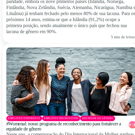
paridade, embora os nove primeiros países (Islândia, Noruega,
Finlândia, Nova Zelândia, Suécia, Alemanha, Nicarágua, Namíbia 
Lituânia) já tenham fechado pelo menos 80% de sua lacuna. Para o
próximos 14 anos, estima-se que a Islândia (91,2%) ocupe a
primeira posição, sendo atualmente o único país que fechou sua
lacuna de gênero em 90%.
5 min de leitur
EMPLOYEE EXPERIENCE
EMPLOYEE RECOGNITION
EQUIDADE DE GÊNERO
#Womenal: nosso programa de reconhecimento para fortalecer a
equidade de gênero
Neste ano, a comemoração do Dia Internacional da Mulher ganhou