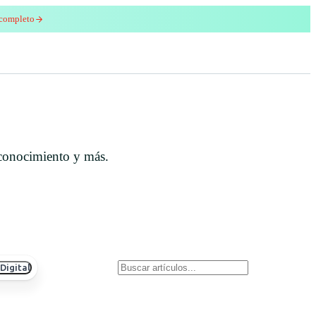
 completo
enred
econocimiento y más.
Digital