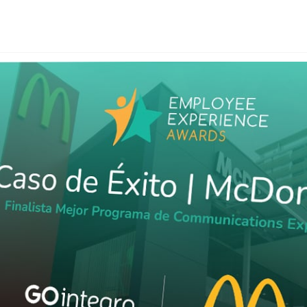
Uruguay
USA
Español
English
Português