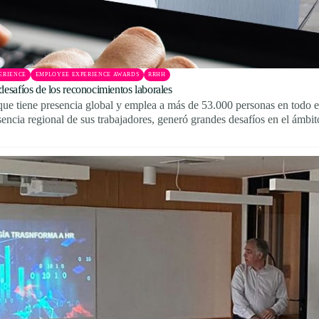
ERIENCE
EMPLOYEE EXPERIENCE AWARDS
RRHH
esafíos de los reconocimientos laborales
ue tiene presencia global y emplea a más de 53.000 personas en todo 
encia regional de sus trabajadores, generó grandes desafíos en el ámbit