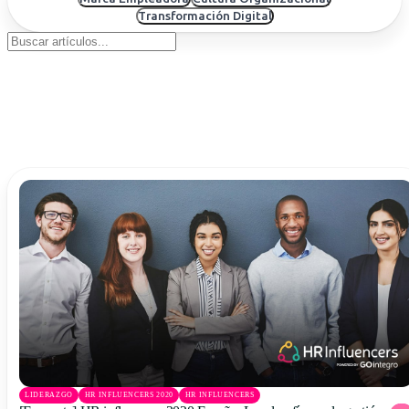
Uruguay
Transformación Digital
USA
Español
English
Português
LIDERAZGO
HR INFLUENCERS 2020
HR INFLUENCERS