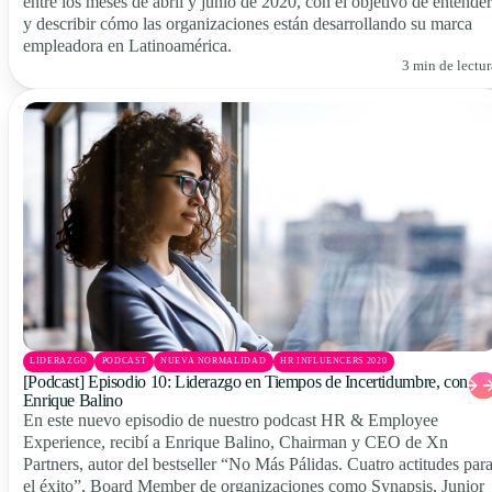
entre los meses de abril y junio de 2020, con el objetivo de entender
y describir cómo las organizaciones están desarrollando su marca
empleadora en Latinoamérica.
3 min de lectur
LIDERAZGO
PODCAST
NUEVA NORMALIDAD
HR INFLUENCERS 2020
[Podcast] Episodio 10: Liderazgo en Tiempos de Incertidumbre, con
Enrique Balino
En este nuevo episodio de nuestro podcast HR & Employee
Experience, recibí a Enrique Balino, Chairman y CEO de Xn
Partners, autor del bestseller “No Más Pálidas. Cuatro actitudes par
el éxito”, Board Member de organizaciones como Synapsis, Junior