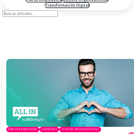
Uruguay
Transformación Digital
USA
Español
English
Português
EMPLOYER BRANDING
LIDERAZGO
CULTURA ORGANIZACIONAL