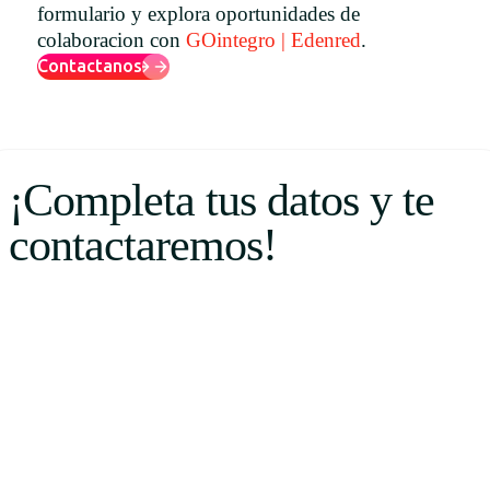
formulario y explora oportunidades de
Uruguay
colaboracion con
GOintegro | Edenred
.
USA
Contactanos
Español
¡Completa tus datos y te
English
contactaremos!
Português