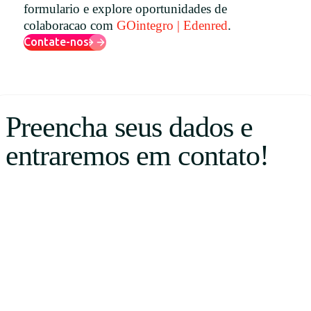
formulario e explore oportunidades de
Uruguay
colaboracao com
GOintegro | Edenred
.
USA
Contate-nos
Español
Preencha seus dados e
English
entraremos em contato!
Português