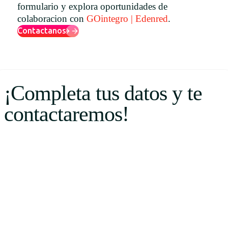
formulario y explora oportunidades de
Uruguay
colaboracion con
GOintegro | Edenred
.
USA
Contactanos
Español
¡Completa tus datos y te
English
contactaremos!
Português