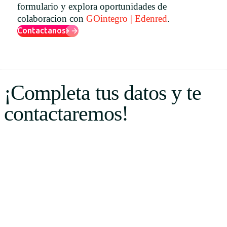
formulario y explora oportunidades de
Uruguay
colaboracion con
GOintegro | Edenred
.
USA
Contactanos
Español
¡Completa tus datos y te
English
contactaremos!
Português