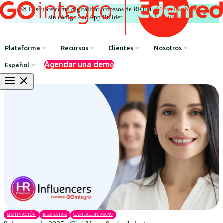
🚀 Descubre cómo digitalizar procesos de RRHH
Mira el webinar
|
completo
sin código con App Builder.
Plataforma
Recursos
Clientes
Nosotros
Agendar una demo
Español
Comunicación Interna
HR Influencers
Testimonios de Clientes
Sobre GOintegro | Ed
Procesos de Recursos Humanos
Employee Experience Awards
Casos de Éxito
Equipo de Liderazgo
Argentina
Reconocimientos & Premios
Casos de Éxito
Brasil
Beneficios & Bienestar
Webinars
Chile
Red de Descuentos
Blog
Colombia
Agente de Recursos Humanos
Descarga de Recursos
México
App Builder
Perú
MOTIVACIÓN
BIENESTAR
CAPITAL HUMANO